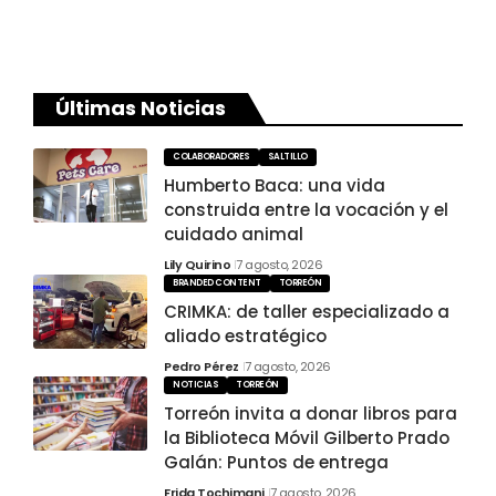
Últimas Noticias
COLABORADORES
SALTILLO
Humberto Baca: una vida
construida entre la vocación y el
cuidado animal
Lily Quirino
7 agosto, 2026
BRANDED CONTENT
TORREÓN
CRIMKA: de taller especializado a
aliado estratégico
Pedro Pérez
7 agosto, 2026
NOTICIAS
TORREÓN
Torreón invita a donar libros para
la Biblioteca Móvil Gilberto Prado
Galán: Puntos de entrega
Frida Tochimani
7 agosto, 2026