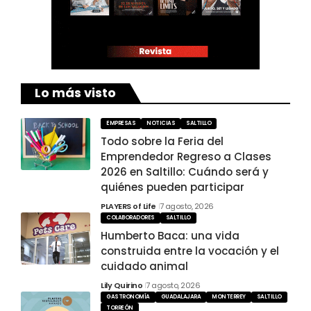
Lo más visto
EMPRESAS
NOTICIAS
SALTILLO
Todo sobre la Feria del
Emprendedor Regreso a Clases
2026 en Saltillo: Cuándo será y
quiénes pueden participar
PLAYERS of Life
7 agosto, 2026
COLABORADORES
SALTILLO
Humberto Baca: una vida
construida entre la vocación y el
cuidado animal
Lily Quirino
7 agosto, 2026
GASTRONOMÍA
GUADALAJARA
MONTERREY
SALTILLO
TORREÓN