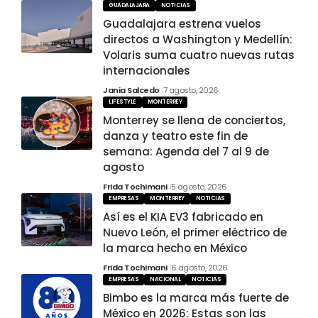
GUADALAJARA
NOTICIAS
Guadalajara estrena vuelos
directos a Washington y Medellín:
Volaris suma cuatro nuevas rutas
internacionales
Jania Salcedo
7 agosto, 2026
LIFESTYLE
MONTERREY
Monterrey se llena de conciertos,
danza y teatro este fin de
semana: Agenda del 7 al 9 de
agosto
Frida Tochimani
5 agosto, 2026
EMPRESAS
MONTERREY
NOTICIAS
Así es el KIA EV3 fabricado en
Nuevo León, el primer eléctrico de
la marca hecho en México
Frida Tochimani
6 agosto, 2026
EMPRESAS
NACIONAL
NOTICIAS
Bimbo es la marca más fuerte de
México en 2026: Estas son las