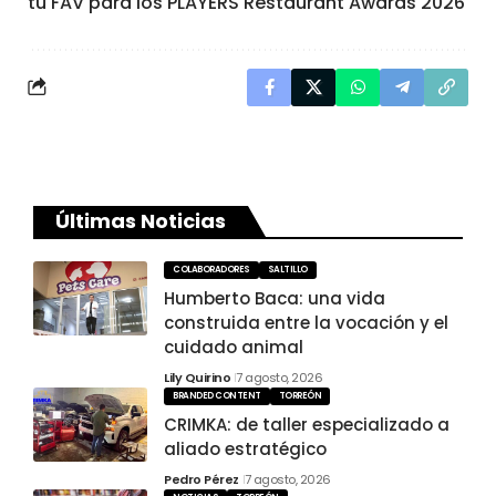
tu FAV para los PLAYERS Restaurant Awards 2026
Últimas Noticias
COLABORADORES
SALTILLO
Humberto Baca: una vida
construida entre la vocación y el
cuidado animal
Lily Quirino
7 agosto, 2026
BRANDED CONTENT
TORREÓN
CRIMKA: de taller especializado a
aliado estratégico
Pedro Pérez
7 agosto, 2026