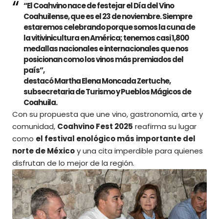
“El Coahvino nace de festejar el Día del Vino
Coahuilense, que es el 23 de noviembre. Siempre
estaremos celebrando porque somos la cuna de
la vitivinicultura en América; tenemos casi 1,800
medallas nacionales e internacionales que nos
posicionan como los vinos más premiados del
país”,
destacó
Martha Elena Moncada Zertuche
,
subsecretaria de Turismo y Pueblos Mágicos de
Coahuila.
Con su propuesta que une vino, gastronomía, arte y
comunidad,
Coahvino Fest 2025
reafirma su lugar
como
el festival enológico más importante del
norte de México
y una cita imperdible para quienes
disfrutan de lo mejor de la región.