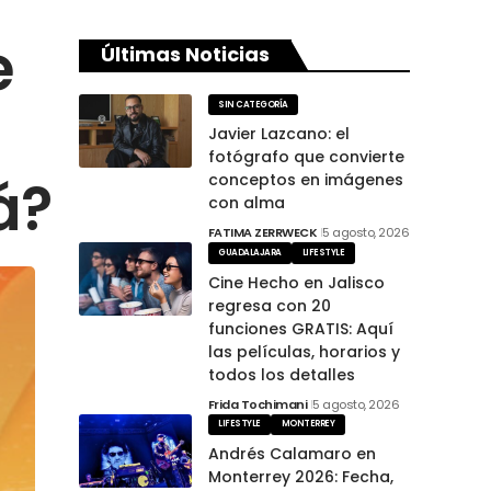
e
Últimas Noticias
SIN CATEGORÍA
Javier Lazcano: el
fotógrafo que convierte
á?
conceptos en imágenes
con alma
FATIMA ZERRWECK
5 agosto, 2026
GUADALAJARA
LIFESTYLE
Cine Hecho en Jalisco
regresa con 20
funciones GRATIS: Aquí
las películas, horarios y
todos los detalles
Frida Tochimani
5 agosto, 2026
LIFESTYLE
MONTERREY
Andrés Calamaro en
Monterrey 2026: Fecha,