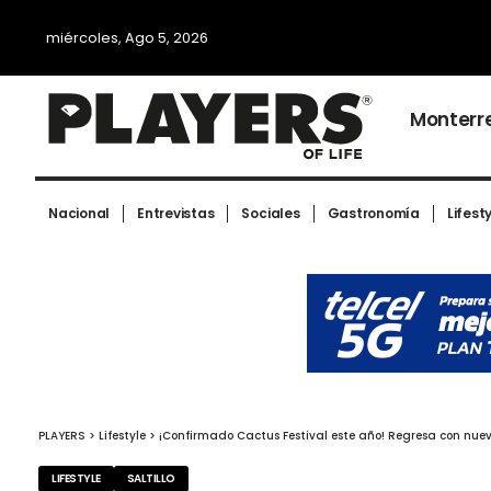
miércoles, Ago 5, 2026
Monterr
Nacional
Entrevistas
Sociales
Gastronomía
Lifest
PLAYERS
>
Lifestyle
>
¡Confirmado Cactus Festival este año! Regresa con nueva
LIFESTYLE
SALTILLO