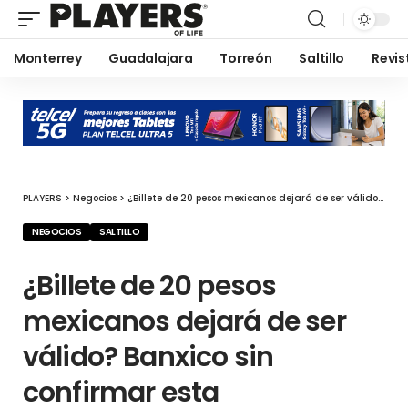
Monterrey
Guadalajara
Torreón
Saltillo
Revis
PLAYERS
>
Negocios
>
¿Billete de 20 pesos mexicanos dejará de ser válido? Banxico sin confirmar esta información
NEGOCIOS
SALTILLO
¿Billete de 20 pesos
mexicanos dejará de ser
válido? Banxico sin
confirmar esta