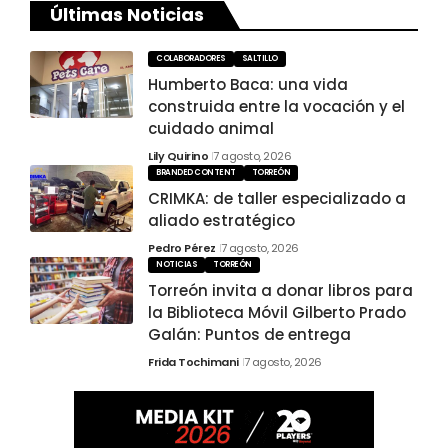
Últimas Noticias
COLABORADORES
SALTILLO
Humberto Baca: una vida
construida entre la vocación y el
cuidado animal
Lily Quirino
7 agosto, 2026
BRANDED CONTENT
TORREÓN
CRIMKA: de taller especializado a
aliado estratégico
Pedro Pérez
7 agosto, 2026
NOTICIAS
TORREÓN
Torreón invita a donar libros para
la Biblioteca Móvil Gilberto Prado
Galán: Puntos de entrega
Frida Tochimani
7 agosto, 2026