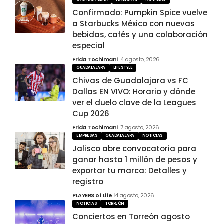
Confirmado: Pumpkin Spice vuelve
a Starbucks México con nuevas
bebidas, cafés y una colaboración
especial
Frida Tochimani
4 agosto, 2026
GUADALAJARA
LIFESTYLE
Chivas de Guadalajara vs FC
Dallas EN VIVO: Horario y dónde
ver el duelo clave de la Leagues
Cup 2026
Frida Tochimani
7 agosto, 2026
EMPRESAS
GUADALAJARA
NOTICIAS
Jalisco abre convocatoria para
ganar hasta 1 millón de pesos y
exportar tu marca: Detalles y
registro
PLAYERS of Life
4 agosto, 2026
NOTICIAS
TORREÓN
Conciertos en Torreón agosto