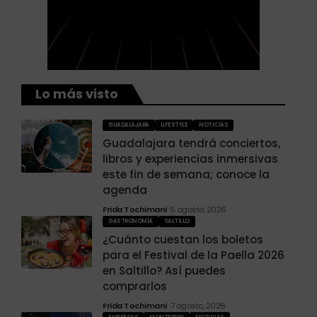
Lo más visto
GUADALAJARA
LIFESTYLE
NOTICIAS
Guadalajara tendrá conciertos,
libros y experiencias inmersivas
este fin de semana; conoce la
agenda
Frida Tochimani
5 agosto, 2026
GASTRONOMÍA
SALTILLO
¿Cuánto cuestan los boletos
para el Festival de la Paella 2026
en Saltillo? Así puedes
comprarlos
Frida Tochimani
7 agosto, 2026