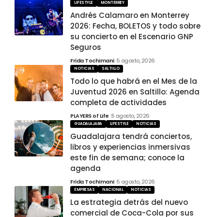
LIFESTYLE
MONTERREY
Andrés Calamaro en Monterrey
2026: Fecha, BOLETOS y todo sobre
su concierto en el Escenario GNP
Seguros
Frida Tochimani
5 agosto, 2026
NOTICIAS
SALTILLO
Todo lo que habrá en el Mes de la
Juventud 2026 en Saltillo: Agenda
completa de actividades
PLAYERS of Life
5 agosto, 2026
GUADALAJARA
LIFESTYLE
NOTICIAS
Guadalajara tendrá conciertos,
libros y experiencias inmersivas
este fin de semana; conoce la
agenda
Frida Tochimani
5 agosto, 2026
EMPRESAS
NACIONAL
NOTICIAS
La estrategia detrás del nuevo
comercial de Coca-Cola por sus