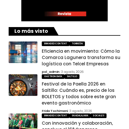
Lo más visto
BRANDED CONTENT
TORREÓN
Eficiencia en movimiento: Cómo la
Comarca Lagunera transforma su
logística con Telcel Empresas
pol_admin
3 agosto, 2026
GASTRONOMÍA
SALTILLO
Festival de la Paella 2026 en
Saltillo: Cuándo es, precio de los
BOLETOS y todos sobre este gran
evento gastronómico
Frida Tochimani
3 agosto, 2026
BRANDED CONTENT
GUADALAJARA
SOCIALES
Con innovación y colaboración,