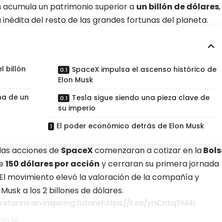
s
acumula un patrimonio superior a
un billón de dólares
,
 inédita del resto de las
grandes fortunas del planeta.
l billón
SpaceX impulsa el ascenso histórico de
Elon Musk
na de un
Tesla sigue siendo una pieza clave de
su imperio
El poder económico detrás de Elon Musk
 las acciones de
SpaceX
comenzaran a cotizar en la
Bols
de
150 dólares por acción
y cerraran su primera jornada
 El movimiento elevó la valoración de la compañía y
 Musk a los 2 billones de dólares.
stars is an inspiring future
https://t.co/ynCntqTM4r
 2026