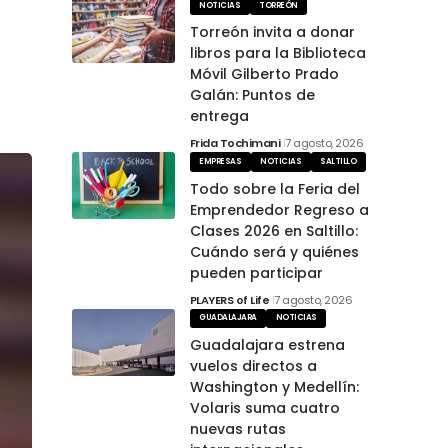
NOTICIAS
TORREÓN
Torreón invita a donar
libros para la Biblioteca
Móvil Gilberto Prado
Galán: Puntos de
entrega
Frida Tochimani
7 agosto, 2026
EMPRESAS
NOTICIAS
SALTILLO
Todo sobre la Feria del
Emprendedor Regreso a
Clases 2026 en Saltillo:
Cuándo será y quiénes
pueden participar
PLAYERS of Life
7 agosto, 2026
GUADALAJARA
NOTICIAS
Guadalajara estrena
vuelos directos a
Washington y Medellín:
Volaris suma cuatro
nuevas rutas