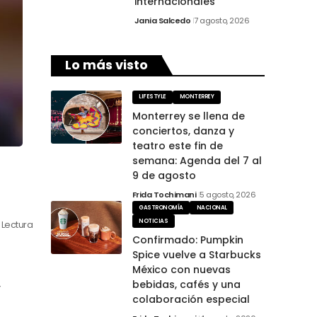
internacionales
Jania Salcedo
7 agosto, 2026
Lo más visto
LIFESTYLE
MONTERREY
Monterrey se llena de
conciertos, danza y
teatro este fin de
semana: Agenda del 7 al
9 de agosto
Frida Tochimani
5 agosto, 2026
GASTRONOMÍA
NACIONAL
NOTICIAS
 Lectura
Confirmado: Pumpkin
Spice vuelve a Starbucks
México con nuevas
bebidas, cafés y una
y
colaboración especial