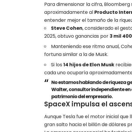
Para dimensionar la cifra, Bloomberg
aproximadamente al
Producto Inter
entender mejor el tamaño de la rique
Steve Cohen
, considerado el ges
2025, obtuvo ganancias por
3 mil 40
Manteniendo ese ritmo anual, Coh
fortuna similar a la de Musk.
Si los
14 hijos de Elon Musk
recibie
cada uno ocuparía aproximadamente
No estamos hablando de riqueza gen
Walter, consultor independiente en 
patrimonio del empresario.
SpaceX impulsa el ascens
Aunque Tesla fue el motor inicial que l
gran salto hacia el billón de dólares 