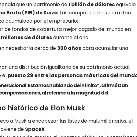
 señala que un patrimonio de
1 billón de dólares
equivale
no Bruto (PIB) de Suiza
. Las comparaciones permiten
za acumulada por el empresario:
tor de fondos de cobertura mejor pagado del mundo en
0 millones de dólares
durante el año.
en necesitaría cerca de
300 años
para acumular una
ran una distribución igualitaria de su patrimonio actual,
 el
puesto 29 entre las personas más ricas del mund
eracional. Estamos hablando de infinito”, afirmó Dan
compensaciones, al referirse a la magnitud del
o histórico de Elon Musk
levó a Musk a encabezar las listas de multimillonarios, el
proviene de
SpaceX
.