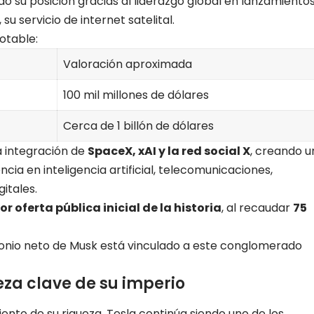
o su posición gracias al liderazgo global en lanzamiento
, su servicio de internet satelital.
otable:
Valoración aproximada
100 mil millones de dólares
Cerca de 1 billón de dólares
a integración de
SpaceX, xAI y la red social X
, creando u
a en inteligencia artificial, telecomunicaciones,
itales.
r oferta pública inicial de la historia
, al recaudar
75
onio neto de Musk está vinculado a este conglomerado
eza clave de su imperio
nto de su riqueza, Tesla continúa siendo uno de los