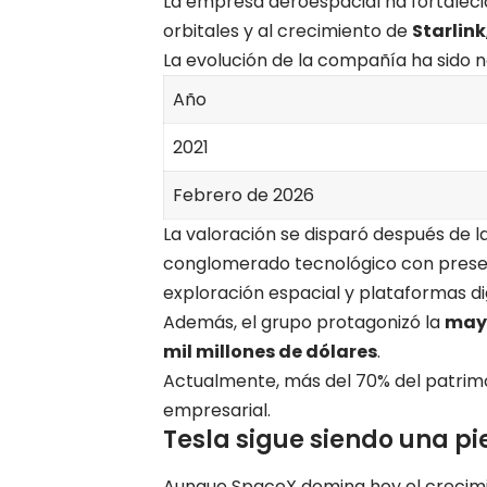
La empresa aeroespacial ha fortalecid
orbitales y al crecimiento de
Starlink
La evolución de la compañía ha sido n
Año
2021
Febrero de 2026
La valoración se disparó después de l
conglomerado tecnológico con presenci
exploración espacial y plataformas dig
Además, el grupo protagonizó la
mayo
mil millones de dólares
.
Actualmente, más del 70% del patrim
empresarial.
Tesla sigue siendo una pi
Aunque SpaceX domina hoy el crecimie