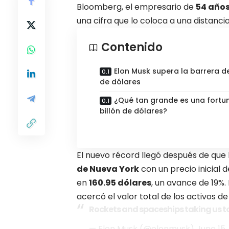
Bloomberg
, el empresario de
54 año
una cifra que lo coloca a una distancia
Contenido
Elon Musk supera la barrera de
de dólares
¿Qué tan grande es una fortu
billón de dólares?
El nuevo récord llegó después de que
de Nueva York
con un precio inicial 
en
160.95 dólares
, un avance de 19%.
acercó el valor total de los activos de
Rockets and spaceships taking us to 
— Elon Musk (@elonmusk)
June 15,