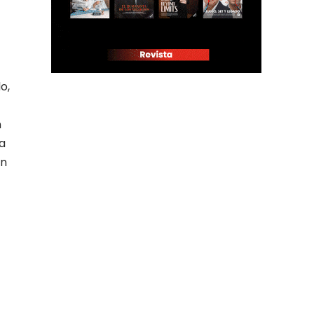
o,
n
a
en