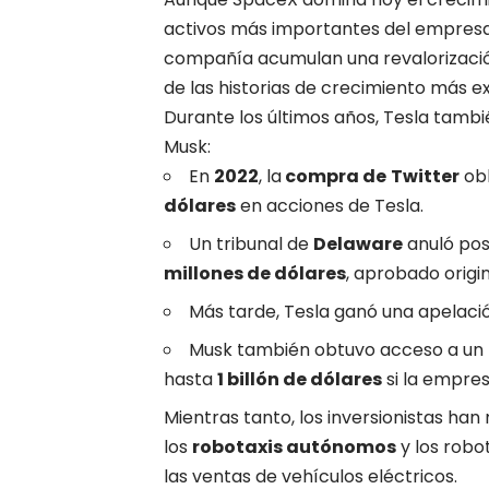
activos más importantes del empresar
compañía acumulan una revalorizaci
de las historias de crecimiento más ex
Durante los últimos años, Tesla tamb
Musk:
En
2022
, la
compra de
Twitter
obl
dólares
en acciones de Tesla.
Un tribunal de
Delaware
anuló po
millones de dólares
, aprobado origi
Más tarde, Tesla ganó una apelació
Musk también obtuvo acceso a un
hasta
1 billón de dólares
si la empre
Mientras tanto, los inversionistas h
los
robotaxis autónomos
y los rob
las ventas de vehículos eléctricos.