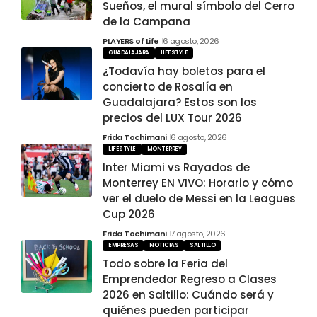
Sueños, el mural símbolo del Cerro
de la Campana
PLAYERS of Life
6 agosto, 2026
GUADALAJARA
LIFESTYLE
¿Todavía hay boletos para el
concierto de Rosalía en
Guadalajara? Estos son los
precios del LUX Tour 2026
Frida Tochimani
6 agosto, 2026
LIFESTYLE
MONTERREY
Inter Miami vs Rayados de
Monterrey EN VIVO: Horario y cómo
ver el duelo de Messi en la Leagues
Cup 2026
Frida Tochimani
7 agosto, 2026
EMPRESAS
NOTICIAS
SALTILLO
Todo sobre la Feria del
Emprendedor Regreso a Clases
2026 en Saltillo: Cuándo será y
quiénes pueden participar