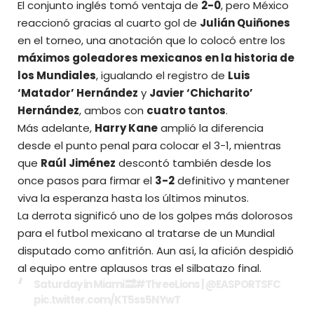
El conjunto inglés tomó ventaja de
2-0
, pero México
reaccionó gracias al cuarto gol de
Julián Quiñones
en el torneo, una anotación que lo colocó entre los
máximos goleadores mexicanos en la historia de
los Mundiales
, igualando el registro de
Luis
‘Matador’ Hernández
y
Javier ‘Chicharito’
Hernández
, ambos con
cuatro tantos
.
Más adelante,
Harry Kane
amplió la diferencia
desde el punto penal para colocar el 3-1, mientras
que
Raúl Jiménez
descontó también desde los
once pasos para firmar el
3-2
definitivo y mantener
viva la esperanza hasta los últimos minutos.
La derrota significó uno de los golpes más dolorosos
para el futbol mexicano al tratarse de un Mundial
disputado como anfitrión. Aun así, la afición despidió
al equipo entre aplausos tras el silbatazo final.
Saturday in Miami 🔜
#ThreeLions
|
@EASPORTSFC
pic.twitter.com/KT5ss5NYwT