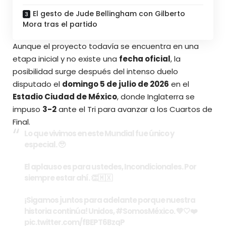
El gesto de Jude Bellingham con Gilberto
Mora tras el partido
Aunque el proyecto todavía se encuentra en una
etapa inicial y no existe una
fecha oficial
, la
posibilidad surge después del intenso duelo
disputado el
domingo 5 de julio de 2026
en el
Estadio Ciudad de México
, donde Inglaterra se
impuso
3-2
ante el Tri para avanzar a los Cuartos de
Final.
Lo que vivimos en este Mundial fue único y
especial. 🥹
El aplauso es para ustedes, Incondicionales. Por
siempre estar ahí. 👏🇲🇽
¡Sigamos juntos para adelante porque nuestra
historia continúa! Unidos,
#SomosMéxico
. 💚🤍❤️
pic.twitter.com/fBEPT6BzqP