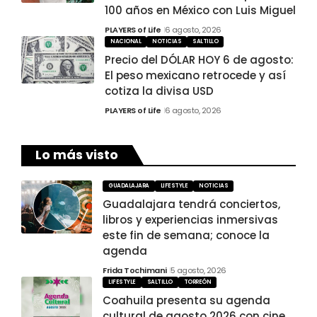
100 años en México con Luis Miguel
PLAYERS of Life
6 agosto, 2026
NACIONAL
NOTICIAS
SALTILLO
Precio del DÓLAR HOY 6 de agosto:
El peso mexicano retrocede y así
cotiza la divisa USD
PLAYERS of Life
6 agosto, 2026
Lo más visto
GUADALAJARA
LIFESTYLE
NOTICIAS
Guadalajara tendrá conciertos,
libros y experiencias inmersivas
este fin de semana; conoce la
agenda
Frida Tochimani
5 agosto, 2026
LIFESTYLE
SALTILLO
TORREÓN
Coahuila presenta su agenda
cultural de agosto 2026 con cine,