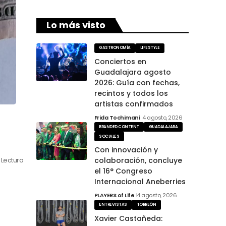
Lo más visto
GASTRONOMÍA
LIFESTYLE
Conciertos en
Guadalajara agosto
2026: Guía con fechas,
recintos y todos los
artistas confirmados
Frida Tochimani
4 agosto, 2026
BRANDED CONTENT
GUADALAJARA
SOCIALES
Con innovación y
colaboración, concluye
 Lectura
el 16° Congreso
Internacional Aneberries
PLAYERS of Life
4 agosto, 2026
ENTREVISTAS
TORREÓN
Xavier Castañeda: