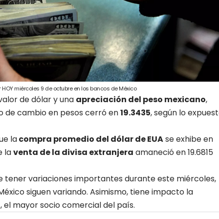
ar HOY miércoles 9 de octubre en los bancos de México
valor de dólar y una
apreciación del peso mexicano
,
ipo de cambio en pesos cerró en
19.3435
, según lo
expuest
ue la
compra promedio del dólar de EUA
se exhibe en
e la
venta de la divisa extranjera
amaneció en 19.6815
 tener variaciones importantes durante este miércoles,
 México siguen variando. Asimismo, tiene impacto la
, el mayor socio comercial del país.