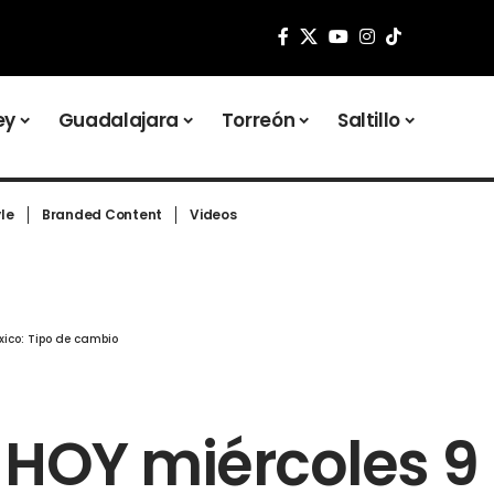
ey
Guadalajara
Torreón
Saltillo
yle
Branded Content
Videos
xico: Tipo de cambio
r HOY miércoles 9