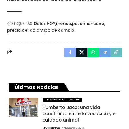
ETIQUETAS:
Dólar HOY
mexico
peso mexicano
precio del dólar
tipo de cambio
Últimas Noticias
COLABORADORES
SALTILLO
Humberto Baca: una vida
construida entre la vocación y el
cuidado animal
Lily Quirino
7 agosto, 2026