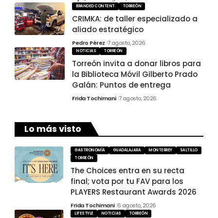
BRANDED CONTENT
TORREÓN
CRIMKA: de taller especializado a
aliado estratégico
Pedro Pérez
7 agosto, 2026
NOTICIAS
TORREÓN
Torreón invita a donar libros para
la Biblioteca Móvil Gilberto Prado
Galán: Puntos de entrega
Frida Tochimani
7 agosto, 2026
Lo más visto
GASTRONOMÍA
GUADALAJARA
MONTERREY
SALTILLO
TORREÓN
The Choices entra en su recta
final; vota por tu FAV para los
PLAYERS Restaurant Awards 2026
Frida Tochimani
6 agosto, 2026
LIFESTYLE
NOTICIAS
TORREÓN