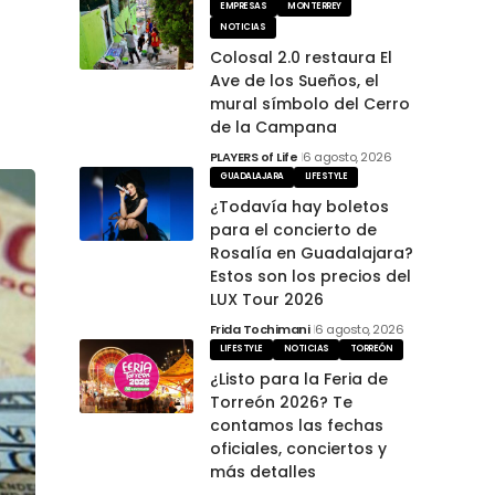
EMPRESAS
MONTERREY
NOTICIAS
Colosal 2.0 restaura El
Ave de los Sueños, el
mural símbolo del Cerro
de la Campana
PLAYERS of Life
6 agosto, 2026
GUADALAJARA
LIFESTYLE
¿Todavía hay boletos
para el concierto de
Rosalía en Guadalajara?
Estos son los precios del
LUX Tour 2026
Frida Tochimani
6 agosto, 2026
LIFESTYLE
NOTICIAS
TORREÓN
¿Listo para la Feria de
Torreón 2026? Te
contamos las fechas
oficiales, conciertos y
más detalles