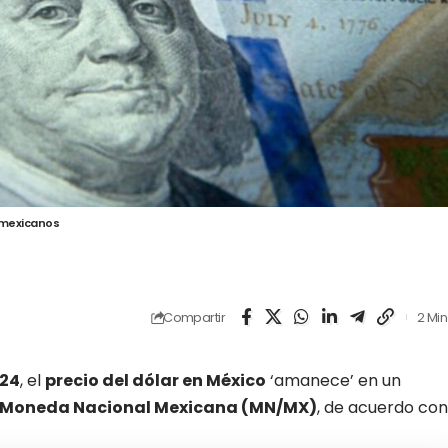
 mexicanos
Compartir
2 Min
024
, el
precio del dólar en México
‘amanece’ en un
la Moneda Nacional Mexicana (MN/MX)
, de acuerdo con