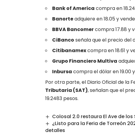
Bank of America
compra en 18.2
Banorte
adquiere en 18.05 y ven
BBVA Bancomer
compra 17.88 y 
CiBanco
señala que el precio del
Citibanamex
compra en 18.61 y 
Grupo Financiero Multiva
adquier
Inbursa
compra el dólar en 19.00 
Por otra parte, el Diario Oficial de la 
Tributaria (SAT)
, señalan que el pre
19.2483 pesos.
Colosal 2.0 restaura El Ave de lo
¿Listo para la Feria de Torreón 2
detalles