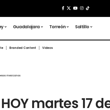
ey
Guadalajara
Torreón
Saltillo
yle
Branded Content
Videos
pesos mexicanos
r HOY martes 17 d