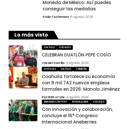
Moneda de México: Así puedes
conseguir las medallas
Frida Tochimani
6 agosto, 2026
Lo más visto
SALTILLO
SOCIALES
CELEBRAN DUATLÓN PEPE COSÍO
Jazael Carrillo
4 agosto, 2026
NOTICIAS
SALTILLO
TORREÓN
Coahuila fortalece su economía
con 9 mil 742 nuevos empleos
formales en 2026: Manolo Jiménez
PLAYERS of Life
4 agosto, 2026
BRANDED CONTENT
GUADALAJARA
SOCIALES
Con innovación y colaboración,
concluye el 16° Congreso
Internacional Aneberries