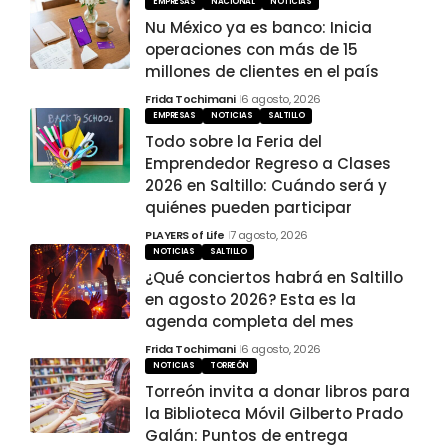
EMPRESAS
NACIONAL
NOTICIAS
Nu México ya es banco: Inicia
operaciones con más de 15
millones de clientes en el país
Frida Tochimani
6 agosto, 2026
EMPRESAS
NOTICIAS
SALTILLO
Todo sobre la Feria del
Emprendedor Regreso a Clases
2026 en Saltillo: Cuándo será y
quiénes pueden participar
PLAYERS of Life
7 agosto, 2026
NOTICIAS
SALTILLO
¿Qué conciertos habrá en Saltillo
en agosto 2026? Esta es la
agenda completa del mes
Frida Tochimani
6 agosto, 2026
NOTICIAS
TORREÓN
Torreón invita a donar libros para
la Biblioteca Móvil Gilberto Prado
Galán: Puntos de entrega