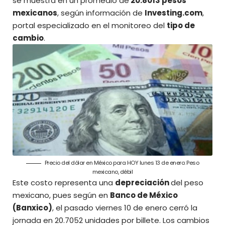
se muestra en un promedio de
20.8013 pesos
mexicanos
, según información de
Investing.com
,
portal especializado
en el monitoreo del
tipo de
cambio
.
Precio del dólar en México para HOY lunes 13 de enero: Peso
mexicano, débil
Este costo representa una
depreciación
del peso
mexicano, pues según en
Banco de México
(Banxico)
, el pasado viernes 10 de enero cerró la
jornada en 20.7052 unidades por billete. Los cambios