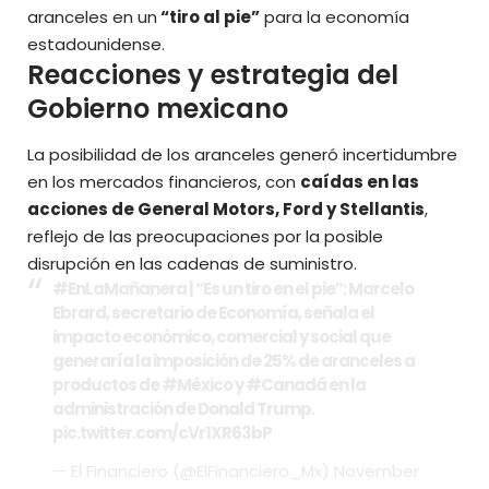
aranceles en un
“tiro al pie”
para la economía
estadounidense.
Reacciones y estrategia del
Gobierno mexicano
La posibilidad de los aranceles generó incertidumbre
en los mercados financieros, con
caídas en las
acciones de General Motors, Ford y Stellantis
,
reflejo de las preocupaciones por la posible
disrupción en las cadenas de suministro.
#EnLaMañanera
| “Es un tiro en el pie”: Marcelo
Ebrard, secretario de Economía, señala el
impacto económico, comercial y social que
generaría la imposición de 25% de aranceles a
productos de
#México
y
#Canadá
en la
administración de Donald Trump.
pic.twitter.com/cVr1XR63bP
— El Financiero (@ElFinanciero_Mx)
November