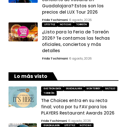
Guadalajara? Estos son los
precios del LUX Tour 2026
Frida Tochimani
6 agosto, 2026
LIFESTYLE
NOTICIAS
TORREÓN
¿Listo para la Feria de Torreón
2026? Te contamos las fechas
oficiales, conciertos y más
detalles
Frida Tochimani
6 agosto, 2026
Lo más visto
GASTRONOMÍA
GUADALAJARA
MONTERREY
SALTILLO
TORREÓN
The Choices entra en su recta
final; vota por tu FAV para los
PLAYERS Restaurant Awards 2026
Frida Tochimani
6 agosto, 2026
GUADALAJARA
LIFESTYLE
NOTICIAS