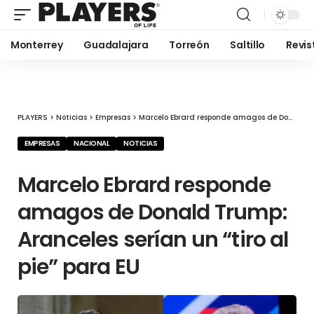
Monterrey
Guadalajara
Torreón
Saltillo
Revis
PLAYERS
>
Noticias
>
Empresas
>
Marcelo Ebrard responde amagos de Donald Trump: Aranceles serían un “tiro al pie” para EU
EMPRESAS
NACIONAL
NOTICIAS
Marcelo Ebrard responde
amagos de Donald Trump:
Aranceles serían un “tiro al
pie” para EU