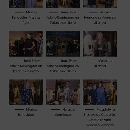
Marina
TrunkShow
Andres
Benavides, Martha
Adolfo Domínguez en
Hernandez, Vanessa
Ruiz
Palacio de Hierro
Villarreal
TrunkShow
TrunkShow
Vanessa
Adolfo Domínguez en
Adolfo Domínguez en
Villarreal
Palacio de Hierro
Palacio de Hierro
Marina
Horacio
Magdalena
Benavides
Sarmiento
Herrera de Calderón,
Amalia Lozano,
Vanessa Villarreal