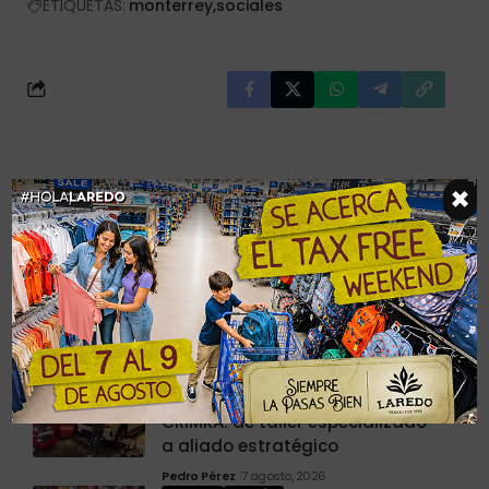
ETIQUETAS:
monterrey
sociales
×
Últimas Noticias
COLABORADORES
SALTILLO
Humberto Baca: una vida
construida entre la vocación y
el cuidado animal
Lily Quirino
7 agosto, 2026
BRANDED CONTENT
TORREÓN
CRIMKA: de taller especializado
a aliado estratégico
Pedro Pérez
7 agosto, 2026