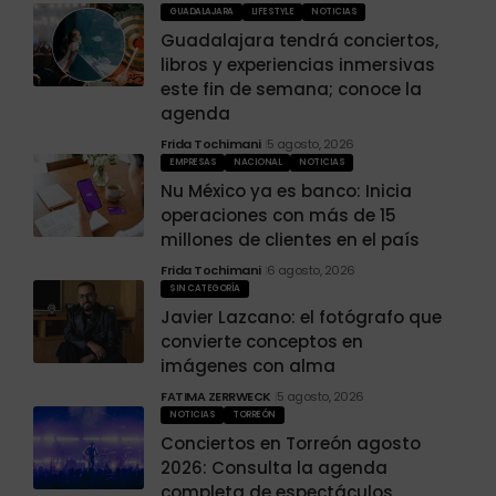
GUADALAJARA
LIFESTYLE
NOTICIAS
Guadalajara tendrá conciertos,
libros y experiencias inmersivas
este fin de semana; conoce la
agenda
Frida Tochimani
5 agosto, 2026
EMPRESAS
NACIONAL
NOTICIAS
Nu México ya es banco: Inicia
operaciones con más de 15
millones de clientes en el país
Frida Tochimani
6 agosto, 2026
SIN CATEGORÍA
Javier Lazcano: el fotógrafo que
convierte conceptos en
imágenes con alma
FATIMA ZERRWECK
5 agosto, 2026
NOTICIAS
TORREÓN
Conciertos en Torreón agosto
2026: Consulta la agenda
completa de espectáculos