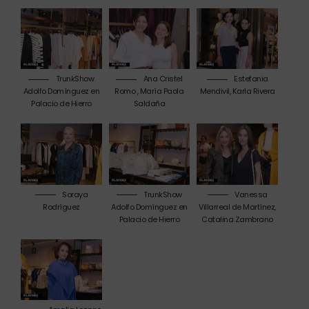
TrunkShow
Ana Cristel
Estefania
Adolfo Domínguez en
Romo , María Paola
Mendivil, Karla Rivera
Palacio de Hierro
Saldaña
Soraya
TrunkShow
Vanessa
Rodríguez
Adolfo Domínguez en
Villarreal de Martínez,
Palacio de Hierro
Catalina Zambrano