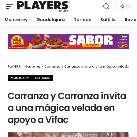
Monterrey
Guadalajara
Torreón
Saltillo
Revis
PLAYERS
>
Monterrey
>
Carranza y Carranza invita a una mágica velada en apoyo a Vifac
MONTERREY
NOTICIAS
Carranza y Carranza invita
a una mágica velada en
apoyo a Vifac