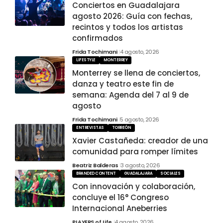
Conciertos en Guadalajara
agosto 2026: Guía con fechas,
recintos y todos los artistas
confirmados
Frida Tochimani
4 agosto, 2026
LIFESTYLE
MONTERREY
Monterrey se llena de conciertos,
danza y teatro este fin de
semana: Agenda del 7 al 9 de
agosto
Frida Tochimani
5 agosto, 2026
ENTREVISTAS
TORREÓN
Xavier Castañeda: creador de una
comunidad para romper límites
Beatriz Balderas
3 agosto, 2026
BRANDED CONTENT
GUADALAJARA
SOCIALES
Con innovación y colaboración,
concluye el 16° Congreso
Internacional Aneberries
PLAYERS of Life
4 agosto, 2026