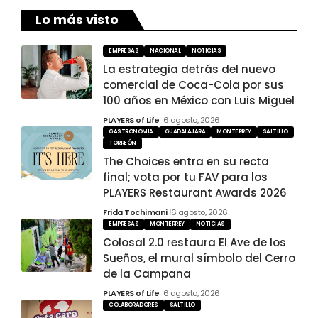
Lo más visto
EMPRESAS
NACIONAL
NOTICIAS
La estrategia detrás del nuevo
comercial de Coca-Cola por sus
100 años en México con Luis Miguel
PLAYERS of Life
6 agosto, 2026
GASTRONOMÍA
GUADALAJARA
MONTERREY
SALTILLO
TORREÓN
The Choices entra en su recta
final; vota por tu FAV para los
PLAYERS Restaurant Awards 2026
Frida Tochimani
6 agosto, 2026
EMPRESAS
MONTERREY
NOTICIAS
Colosal 2.0 restaura El Ave de los
Sueños, el mural símbolo del Cerro
de la Campana
PLAYERS of Life
6 agosto, 2026
COLABORADORES
SALTILLO