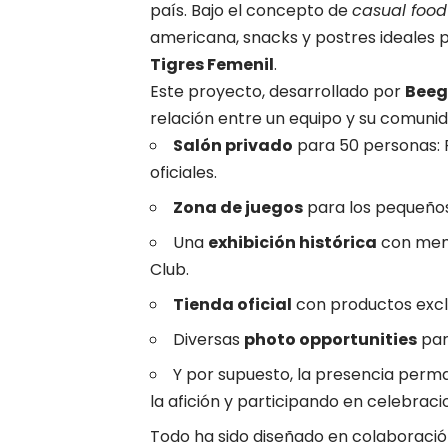
país. Bajo el concepto de
casual food
americana, snacks y postres ideales p
Tigres Femenil
.
Este proyecto, desarrollado por
Beeg
relación entre un equipo y su comuni
Salón privado
para 50 personas: P
oficiales.
Zona de juegos
para los pequeños
Una
exhibición histórica
con memo
Club.
Tienda oficial
con productos excl
Diversas
photo opportunities
par
Y por supuesto, la presencia per
la afición y participando en celebraci
Todo ha sido diseñado en colaboració