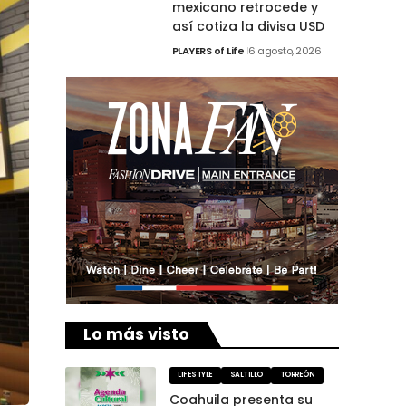
mexicano retrocede y
así cotiza la divisa USD
PLAYERS of Life
6 agosto, 2026
Lo más visto
LIFESTYLE
SALTILLO
TORREÓN
Coahuila presenta su