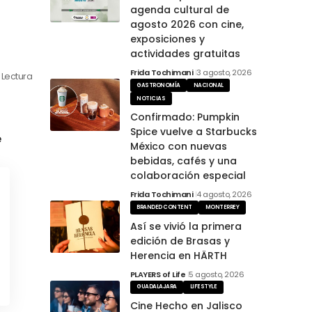
agenda cultural de
agosto 2026 con cine,
exposiciones y
actividades gratuitas
Frida Tochimani
3 agosto, 2026
 Lectura
GASTRONOMÍA
NACIONAL
NOTICIAS
Confirmado: Pumpkin
Spice vuelve a Starbucks
e
México con nuevas
bebidas, cafés y una
colaboración especial
Frida Tochimani
4 agosto, 2026
BRANDED CONTENT
MONTERREY
Así se vivió la primera
edición de Brasas y
Herencia en HÄRTH
PLAYERS of Life
5 agosto, 2026
GUADALAJARA
LIFESTYLE
Cine Hecho en Jalisco