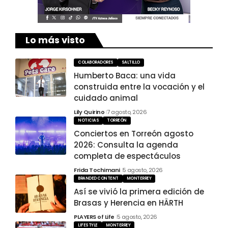
Lo más visto
COLABORADORES
SALTILLO
Humberto Baca: una vida
construida entre la vocación y el
cuidado animal
Lily Quirino
7 agosto, 2026
NOTICIAS
TORREÓN
Conciertos en Torreón agosto
2026: Consulta la agenda
completa de espectáculos
Frida Tochimani
5 agosto, 2026
BRANDED CONTENT
MONTERREY
Así se vivió la primera edición de
Brasas y Herencia en HÄRTH
PLAYERS of Life
5 agosto, 2026
LIFESTYLE
MONTERREY