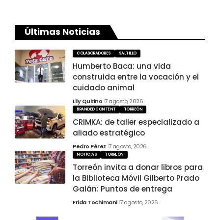
Últimas Noticias
COLABORADORES
SALTILLO
Humberto Baca: una vida
construida entre la vocación y el
cuidado animal
Lily Quirino
7 agosto, 2026
BRANDED CONTENT
TORREÓN
CRIMKA: de taller especializado a
aliado estratégico
Pedro Pérez
7 agosto, 2026
NOTICIAS
TORREÓN
Torreón invita a donar libros para
la Biblioteca Móvil Gilberto Prado
Galán: Puntos de entrega
Frida Tochimani
7 agosto, 2026