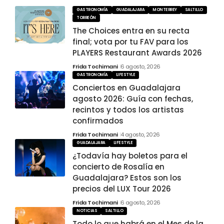
GASTRONOMÍA
GUADALAJARA
MONTERREY
SALTILLO
TORREÓN
The Choices entra en su recta
final; vota por tu FAV para los
PLAYERS Restaurant Awards 2026
Frida Tochimani
6 agosto, 2026
GASTRONOMÍA
LIFESTYLE
Conciertos en Guadalajara
agosto 2026: Guía con fechas,
recintos y todos los artistas
confirmados
Frida Tochimani
4 agosto, 2026
GUADALAJARA
LIFESTYLE
¿Todavía hay boletos para el
concierto de Rosalía en
Guadalajara? Estos son los
precios del LUX Tour 2026
Frida Tochimani
6 agosto, 2026
NOTICIAS
SALTILLO
Todo lo que habrá en el Mes de la