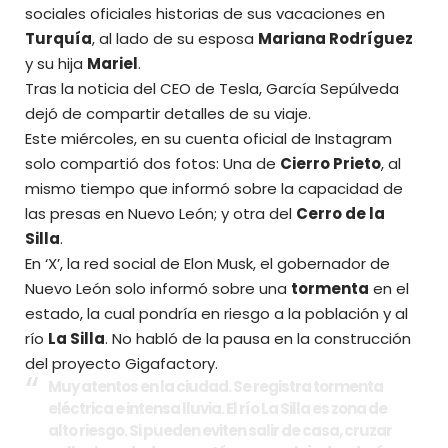
sociales oficiales historias de sus vacaciones en
Turquía
, al lado de su esposa
Mariana Rodríguez
y su hija
Mariel
.
Tras la noticia del CEO de Tesla, García Sepúlveda
dejó de compartir detalles de su viaje.
Este miércoles, en su cuenta oficial de Instagram
solo compartió dos fotos: Una de
Cierro Prieto
, al
mismo tiempo que informó sobre la capacidad de
las presas en Nuevo León; y otra del
Cerro de la
Silla
.
En ‘X’, la red social de Elon Musk, el gobernador de
Nuevo León solo informó sobre una
tormenta
en el
estado, la cual pondría en riesgo a la población y al
río
La Silla
. No habló de la pausa en la construcción
del proyecto Gigafactory.
Muy atentos en la ciudad. Se registra tormenta
eléctrica e intensa lluvia. El río La Silla es zona de
alto riesgo. Si pueden eviten salir de casa, cruzar