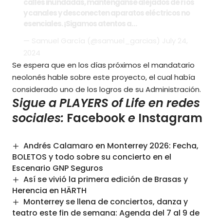
calles inundadas, manténganse alejados de ríos
y canales y desconecten aparatos eléctricos no
esenciales. ¡Sigamos atentos a…
— Samuel García (@samuel_garcias)
July 24,
2024
Se espera que en los días próximos el mandatario
neolonés hable sobre este proyecto, el cual había
considerado uno de los logros de su Administración.
Sigue a PLAYERS of Life en redes
sociales:
Facebook
e
Instagram
Andrés Calamaro en Monterrey 2026: Fecha,
BOLETOS y todo sobre su concierto en el
Escenario GNP Seguros
Así se vivió la primera edición de Brasas y
Herencia en HÄRTH
Monterrey se llena de conciertos, danza y
teatro este fin de semana: Agenda del 7 al 9 de