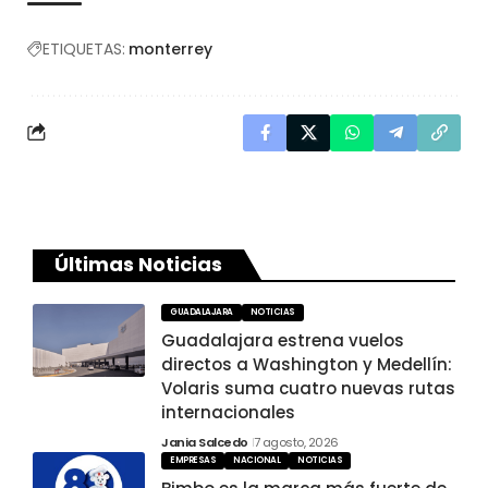
ETIQUETAS:
monterrey
Últimas Noticias
GUADALAJARA
NOTICIAS
Guadalajara estrena vuelos
directos a Washington y Medellín:
Volaris suma cuatro nuevas rutas
internacionales
Jania Salcedo
7 agosto, 2026
EMPRESAS
NACIONAL
NOTICIAS