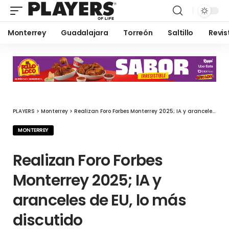
Monterrey
Guadalajara
Torreón
Saltillo
Revis
PLAYERS
>
Monterrey
>
Realizan Foro Forbes Monterrey 2025; IA y aranceles de EU, lo más discutido
MONTERREY
Realizan Foro Forbes
Monterrey 2025; IA y
aranceles de EU, lo más
discutido