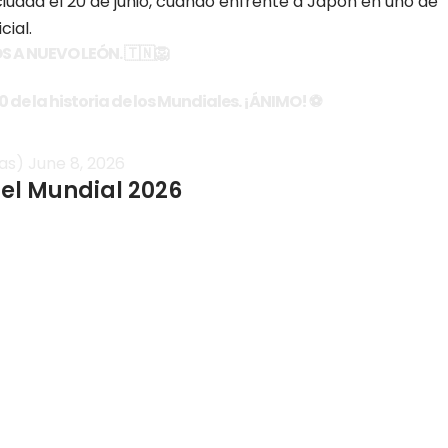
ciudad el 20 de junio, cuando enfrente a Japón en uno de
cial.
S A NUEVO LEÓN. 🇹🇳🦁
 de la historia de los Mundiales. ¡ÁNIMO! ⚽️
ias)
June 8, 2026
 el Mundial 2026