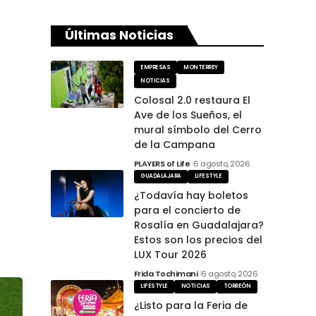
Últimas Noticias
EMPRESAS
MONTERREY
NOTICIAS
Colosal 2.0 restaura El
Ave de los Sueños, el
mural símbolo del Cerro
de la Campana
PLAYERS of Life
6 agosto, 2026
GUADALAJARA
LIFESTYLE
¿Todavía hay boletos
para el concierto de
Rosalía en Guadalajara?
Estos son los precios del
LUX Tour 2026
Frida Tochimani
6 agosto, 2026
LIFESTYLE
NOTICIAS
TORREÓN
¿Listo para la Feria de