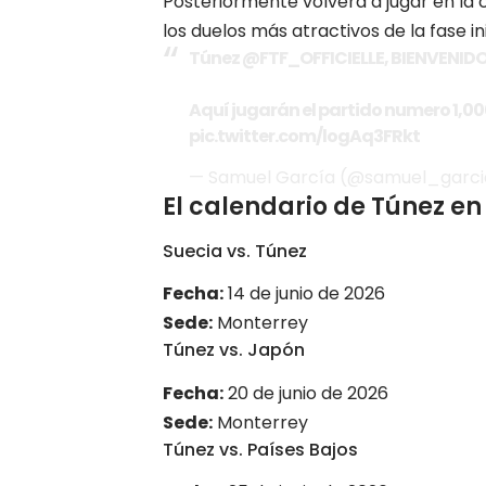
Posteriormente volverá a jugar en la 
los duelos más atractivos de la fase ini
Túnez
@FTF_OFFICIELLE
, BIENVENIDO
Aquí jugarán el partido numero 1,000
pic.twitter.com/logAq3FRkt
— Samuel García (@samuel_garc
El calendario de Túnez en
Suecia vs. Túnez
Fecha:
14 de junio de 2026
Sede:
Monterrey
Túnez vs. Japón
Fecha:
20 de junio de 2026
Sede:
Monterrey
Túnez vs. Países Bajos