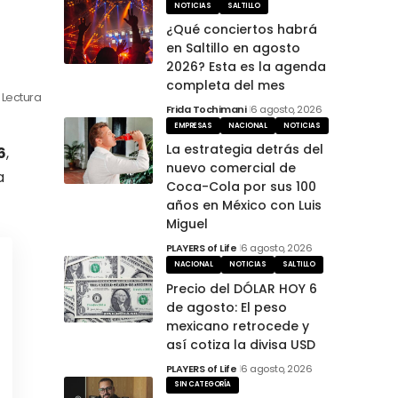
NOTICIAS
SALTILLO
¿Qué conciertos habrá
en Saltillo en agosto
2026? Esta es la agenda
completa del mes
 Lectura
Frida Tochimani
6 agosto, 2026
EMPRESAS
NACIONAL
NOTICIAS
La estrategia detrás del
6
,
nuevo comercial de
a
Coca-Cola por sus 100
años en México con Luis
Miguel
PLAYERS of Life
6 agosto, 2026
NACIONAL
NOTICIAS
SALTILLO
Precio del DÓLAR HOY 6
de agosto: El peso
mexicano retrocede y
así cotiza la divisa USD
PLAYERS of Life
6 agosto, 2026
SIN CATEGORÍA