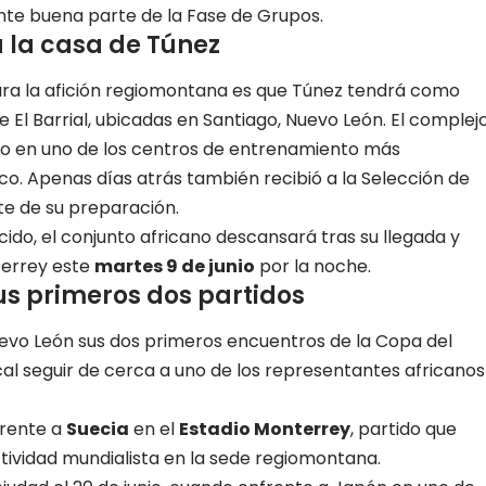
e buena parte de la Fase de Grupos.
á la casa de Túnez
ra la afición regiomontana es que Túnez tendrá como
de El Barrial, ubicadas en Santiago, Nuevo León. El complej
do en uno de los centros de entrenamiento más
o. Apenas días atrás también recibió a la Selección de
rte de su preparación.
ido, el conjunto africano descansará tras su llegada y
terrey este
martes 9 de junio
por la noche
.
us primeros dos partidos
uevo León sus dos primeros encuentros de la Copa del
ocal seguir de cerca a uno de los representantes africanos
rente a
Suecia
en el
Estadio Monterrey
, partido que
ividad mundialista en la sede regiomontana.