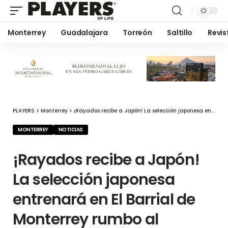
Monterrey
Guadalajara
Torreón
Saltillo
Revis
PLAYERS
>
Monterrey
>
¡Rayados recibe a Japón! La selección japonesa entrenará en El Barrial de Monterrey rumbo al Mundial 2026
MONTERREY
NOTICIAS
¡Rayados recibe a Japón!
La selección japonesa
entrenará en El Barrial de
Monterrey rumbo al