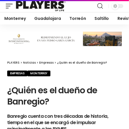
Monterrey
Guadalajara
Torreón
Saltillo
Revis
PLAYERS
>
Noticias
>
Empresas
>
¿Quién es el dueño de Banregio?
EMPRESAS
MONTERREY
¿Quién es el dueño de
Banregio?
Banregio cuenta con tres décadas de historia,
tiempo en el que se encargó de impulsar
principalmente a las PYMES.