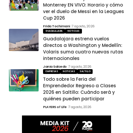
Monterrey EN VIVO: Horario y cómo
ver el duelo de Messi en la Leagues
Cup 2026
Frida Tochimani
7 agosto, 2026
GUADALAJARA
NOTICIAS
Guadalajara estrena vuelos
directos a Washington y Medellín:
Volaris suma cuatro nuevas rutas
internacionales
Jania Salcedo
7 agosto, 2026
EMPRESAS
NOTICIAS
SALTILLO
Todo sobre la Feria del
Emprendedor Regreso a Clases
2026 en Saltillo: Cuándo será y
quiénes pueden participar
PLAYERS of Life
7 agosto, 2026