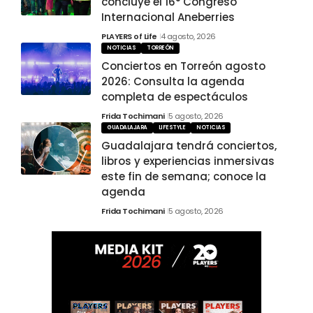
concluye el 16° Congreso
Internacional Aneberries
PLAYERS of Life
4 agosto, 2026
NOTICIAS
TORREÓN
Conciertos en Torreón agosto
2026: Consulta la agenda
completa de espectáculos
Frida Tochimani
5 agosto, 2026
GUADALAJARA
LIFESTYLE
NOTICIAS
Guadalajara tendrá conciertos,
libros y experiencias inmersivas
este fin de semana; conoce la
agenda
Frida Tochimani
5 agosto, 2026