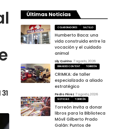
al
Últimas Noticias
COLABORADORES
SALTILLO
Humberto Baca: una
vida construida entre la
e
vocación y el cuidado
animal
Lily Quirino
7 agosto, 2026
BRANDED CONTENT
TORREÓN
CRIMKA: de taller
especializado a aliado
estratégico
 31
Pedro Pérez
7 agosto, 2026
NOTICIAS
TORREÓN
Torreón invita a donar
libros para la Biblioteca
Móvil Gilberto Prado
Galán: Puntos de