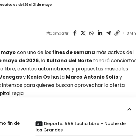
ectáculos del 29 al 31 de mayo
Compartir
3 Min
r
mayo
con uno de los
fines de semana
más activos del
de mayo de 2026
, la
Sultana del Norte
tendrá concierto
cha libre, eventos automotrices y propuestas musicales
 Venegas
y
Kenia
Os
hasta
Marco
Antonio Solís
y
s intensos para quienes buscan aprovechar la oferta
ital regia
.
mo fin de
Deporte: AAA Lucha Libre – Noche de
los Grandes