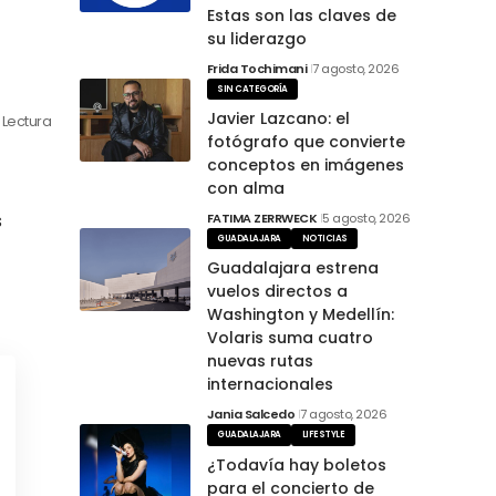
Estas son las claves de
su liderazgo
Frida Tochimani
7 agosto, 2026
SIN CATEGORÍA
Javier Lazcano: el
 Lectura
fotógrafo que convierte
conceptos en imágenes
con alma
s
FATIMA ZERRWECK
5 agosto, 2026
GUADALAJARA
NOTICIAS
Guadalajara estrena
vuelos directos a
Washington y Medellín:
Volaris suma cuatro
nuevas rutas
internacionales
Jania Salcedo
7 agosto, 2026
GUADALAJARA
LIFESTYLE
¿Todavía hay boletos
para el concierto de