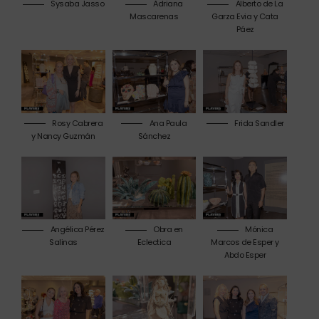
Sysaba Jasso
Adriana
Alberto de La
Mascarenas
Garza Evia y Cata
Páez
Rosy Cabrera
Ana Paula
Frida Sandler
y Nancy Guzmán
Sánchez
Angélica Pérez
Obra en
Mónica
Salinas
Eclectica
Marcos de Esper y
Abdo Esper