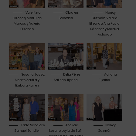
Valentina
Obra en
Nancy
Elizondo, Marilú de
Eclectica
Guzmán, Valeria
Marcos y Valeria
Elizondo, Ana Paula
Elizondo
Sánchez y Manuel
Pichardo
Susana Jasso,
Delia Pérez
Adriana
Alberto Zorrilla y
Salinas Tijerina
Tijerina
Bárbara Karren
Frida Sandler y
Analicia
Nancy
Samuel Sandler
Lozano, Leyla de Safi,
Guzmán