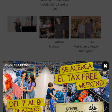
Josefina de Safi, Sofía
Valdéz Safi y Sandra
Safi
Valeria
Sara
Marcos
Rodríguez y Miguel
Rodríguez
×
Así es el KIA EV3 fabricado en Nuevo León, el
primer eléctrico de la marca hecho en México
The Choices entra en su recta final; vota
por tu FAV para los PLAYERS Restaurant Awards
2026
Andrés Calamaro en Monterrey 2026:
Fecha, BOLETOS y todo sobre su concierto en