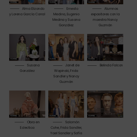
Alma Elizondo
Ernesto
Alumnos
y Lorena García Corral
Medina, Eugenio
expositores con la
Medina y Susana
maestra Nancy
González
Guzmán
Susana
Janet de
Belinda Falcon
González
Wapinski, Frida
Sandler y Nancy
Guzmán
Obra en
Salomón
Eclectica
Cohe, Frida Sandler,
Yael Sandler y Sofía