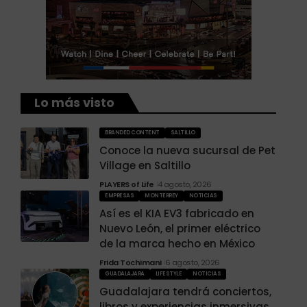
Lo más visto
BRANDED CONTENT
SALTILLO
Conoce la nueva sucursal de Pet
Village en Saltillo
PLAYERS of Life
4 agosto, 2026
EMPRESAS
MONTERREY
NOTICIAS
Así es el KIA EV3 fabricado en
Nuevo León, el primer eléctrico
de la marca hecho en México
Frida Tochimani
6 agosto, 2026
GUADALAJARA
LIFESTYLE
NOTICIAS
Guadalajara tendrá conciertos,
libros y experiencias inmersivas