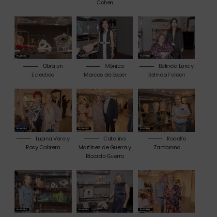
Cohen
Obra en
Mónica
Belinda Lara y
Eclectica
Marcos de Esper
Belinda Falcon
Lupina Vara y
Catalina
Rodolfo
Rosy Cabrera
Martínez de Guerra y
Zambrano
Ricardo Guerra