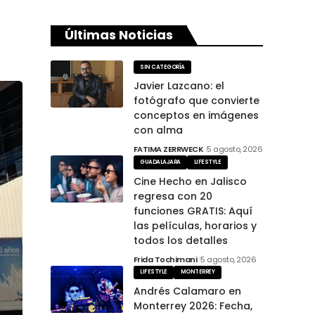
Últimas Noticias
SIN CATEGORÍA
Javier Lazcano: el
fotógrafo que convierte
conceptos en imágenes
con alma
FATIMA ZERRWECK
5 agosto, 2026
GUADALAJARA
LIFESTYLE
Cine Hecho en Jalisco
regresa con 20
funciones GRATIS: Aquí
las películas, horarios y
todos los detalles
Frida Tochimani
5 agosto, 2026
LIFESTYLE
MONTERREY
Andrés Calamaro en
Monterrey 2026: Fecha,