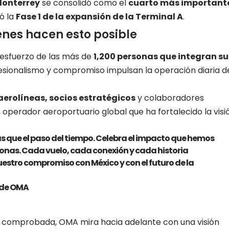
Monterrey
se consolidó como el
cuarto más important
ó la
Fase 1 de la expansión de la Terminal A
.
nes hacen esto posible
l esfuerzo de las más de
1,200 personas que integran su
fesionalismo y compromiso impulsan la operación diaria d
aerolíneas, socios estratégicos
y colaboradores
, operador aeroportuario global que ha fortalecido la visi
s que el paso del tiempo. Celebra el impacto que hemos
rsonas. Cada vuelo, cada conexión y cada historia
estro compromiso con México y con el futuro de la
 de OMA
a comprobada, OMA mira hacia adelante con una visión