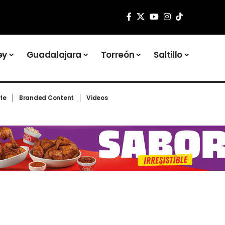
ey
Guadalajara
Torreón
Saltillo
yle
Branded Content
Videos