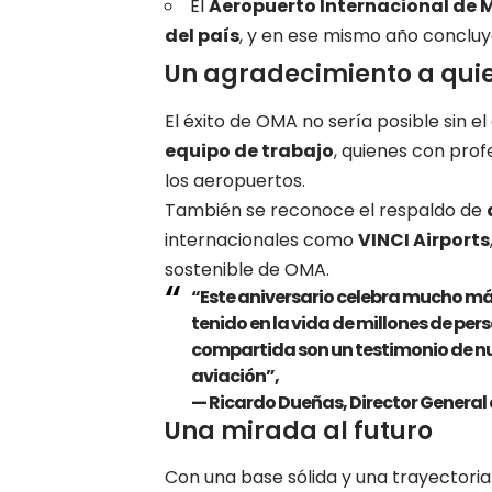
El
Aeropuerto Internacional de 
del país
, y en ese mismo año concluy
Un agradecimiento a quie
El éxito de OMA no sería posible sin e
equipo de trabajo
, quienes con pro
los aeropuertos.
También se reconoce el respaldo de
internacionales como
VINCI Airports
sostenible de OMA.
“Este aniversario celebra mucho má
tenido en la vida de millones de pe
compartida son un testimonio de nu
aviación”,
—
Ricardo Dueñas, Director General
Una mirada al futuro
Con una base sólida y una trayectori