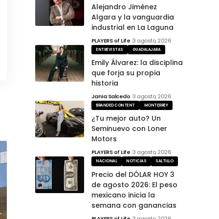
Alejandro Jiménez
Algara y la vanguardia
industrial en La Laguna
PLAYERS of Life
3 agosto, 2026
ENTREVISTAS
GUADALAJARA
Emily Álvarez: la disciplina
que forja su propia
historia
Jania Salcedo
3 agosto, 2026
BRANDED CONTENT
MONTERREY
¿Tu mejor auto? Un
Seminuevo con Loner
Motors
PLAYERS of Life
3 agosto, 2026
NACIONAL
NOTICIAS
SALTILLO
Precio del DÓLAR HOY 3
de agosto 2026: El peso
mexicano inicia la
semana con ganancias
PLAYERS of Life
3 agosto, 2026