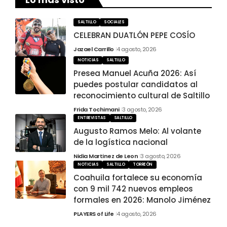
SALTILLO
SOCIALES
CELEBRAN DUATLÓN PEPE COSÍO
Jazael Carrillo
4 agosto, 2026
NOTICIAS
SALTILLO
Presea Manuel Acuña 2026: Así
puedes postular candidatos al
reconocimiento cultural de Saltillo
Frida Tochimani
3 agosto, 2026
ENTREVISTAS
SALTILLO
Augusto Ramos Melo: Al volante
de la logística nacional
Nidia Martinez de Leon
3 agosto, 2026
NOTICIAS
SALTILLO
TORREÓN
Coahuila fortalece su economía
con 9 mil 742 nuevos empleos
formales en 2026: Manolo Jiménez
PLAYERS of Life
4 agosto, 2026