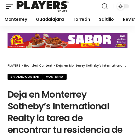
Monterrey
Guadalajara
Torreón
Saltillo
Revis
PLAYERS
>
Branded Content
>
Deja en Monterrey Sotheby’s International Realty la tarea de encontrar tu residencia de lujo
BRANDED CONTENT
MONTERREY
Deja en Monterrey
Sotheby’s International
Realty la tarea de
encontrar tu residencia de