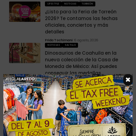
LIFESTYLE
NOTICIAS
TORREÓN
¿Listo para la Feria de Torreón
2026? Te contamos las fechas
oficiales, conciertos y más
detalles
Frida Tochimani
6 agosto, 2026
NOTICIAS
SALTILLO
Dinosaurios de Coahuila en la
nueva colección de la Casa de
Moneda de México: Así puedes
conseguir las medallas
×
Frida Tochimani
6 agosto, 2026