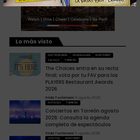
Lo más visto
GASTRONOMÍA
GUADALAJARA
MONTERREY
SALTILLO
TORREÓN
The Choices entra en su recta
final; vota por tu FAV para los
PLAYERS Restaurant Awards
2026
Frida Tochimani
6 agosto, 2026
NOTICIAS
TORREÓN
Conciertos en Torreón agosto
2026: Consulta la agenda
completa de espectáculos
Frida Tochimani
5 agosto, 2026
LIFESTYLE
MONTERREY