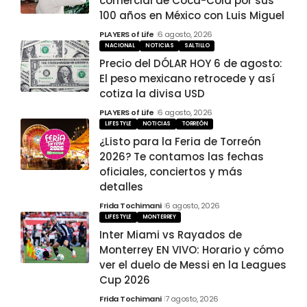
comercial de Coca-Cola por sus
100 años en México con Luis Miguel
PLAYERS of Life
6 agosto, 2026
NACIONAL
NOTICIAS
SALTILLO
Precio del DÓLAR HOY 6 de agosto:
El peso mexicano retrocede y así
cotiza la divisa USD
PLAYERS of Life
6 agosto, 2026
LIFESTYLE
NOTICIAS
TORREÓN
¿Listo para la Feria de Torreón
2026? Te contamos las fechas
oficiales, conciertos y más
detalles
Frida Tochimani
6 agosto, 2026
LIFESTYLE
MONTERREY
Inter Miami vs Rayados de
Monterrey EN VIVO: Horario y cómo
ver el duelo de Messi en la Leagues
Cup 2026
Frida Tochimani
7 agosto, 2026