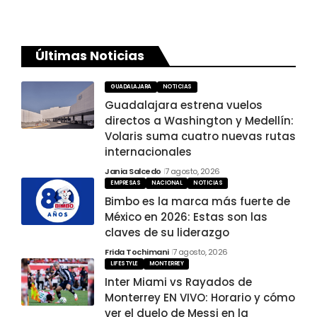
Últimas Noticias
GUADALAJARA
NOTICIAS
Guadalajara estrena vuelos
directos a Washington y Medellín:
Volaris suma cuatro nuevas rutas
internacionales
Jania Salcedo
7 agosto, 2026
EMPRESAS
NACIONAL
NOTICIAS
Bimbo es la marca más fuerte de
México en 2026: Estas son las
claves de su liderazgo
Frida Tochimani
7 agosto, 2026
LIFESTYLE
MONTERREY
Inter Miami vs Rayados de
Monterrey EN VIVO: Horario y cómo
ver el duelo de Messi en la