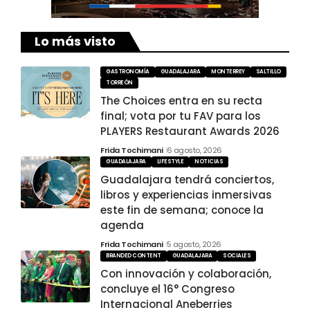
Lo más visto
GASTRONOMÍA
GUADALAJARA
MONTERREY
SALTILLO
TORREÓN
The Choices entra en su recta
final; vota por tu FAV para los
PLAYERS Restaurant Awards 2026
Frida Tochimani
6 agosto, 2026
GUADALAJARA
LIFESTYLE
NOTICIAS
Guadalajara tendrá conciertos,
libros y experiencias inmersivas
este fin de semana; conoce la
agenda
Frida Tochimani
5 agosto, 2026
BRANDED CONTENT
GUADALAJARA
SOCIALES
Con innovación y colaboración,
concluye el 16° Congreso
Internacional Aneberries