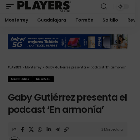
Monterrey
Guadalajara
Torreón
Saltillo
Revis
PLAYERS
>
Monterrey
>
Gaby Gutiérrez presenta el podcast ‘En armonía’
MONTERREY
SOCIALES
Gaby Gutiérrez presenta el
podcast ‘En armonía’
2 Min Lectura