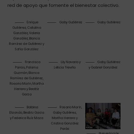
red de apoyo que fomente el bienestar colectivo.
Enrique
Gaby Gutiérrez
Gaby Gutiérrez
Gutiérrez, Catalina
González, Valeria
González, Blanca
Ramírez de Gutiérrez y
Sofía González
Francisco
Lily Navarro y
Gaby Gutiérrez
Porras, Paloma
Leticia Treviño
y Gabriel González
Guzmán, Blanca
Ramírez de Gutiérrez,
Rosario Marín, Martha
Herrera y Beatriz
Garza
Balbina
Rosario Marín,
Elizondo, Beatriz Garza
Gaby Gutiérrez,
y Federica Ruíz Maza
Martha Herrera y
Cristina González
Parás
Presentación