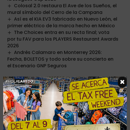
Colosal 2.0 restaura El Ave de los Sueños, el
mural símbolo del Cerro de la Campana
Así es el KIA EV3 fabricado en Nuevo León, el
primer eléctrico de la marca hecho en México
The Choices entra en su recta final; vota
por tu FAV para los PLAYERS Restaurant Awards
2026
Andrés Calamaro en Monterrey 2026:
Fecha, BOLETOS y todo sobre su concierto en
el Escenario GNP Seguros
×
Últimas Noticias