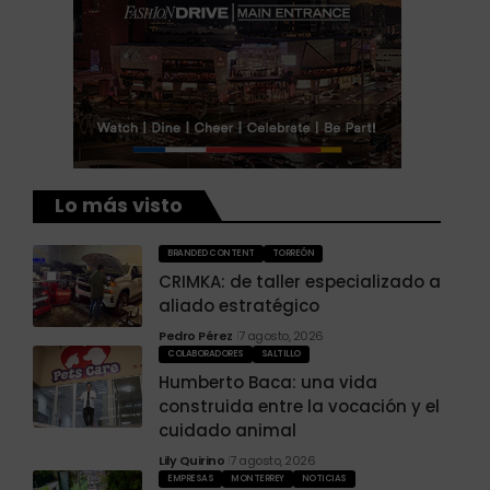
Lo más visto
BRANDED CONTENT
TORREÓN
CRIMKA: de taller especializado a
aliado estratégico
Pedro Pérez
7 agosto, 2026
COLABORADORES
SALTILLO
Humberto Baca: una vida
construida entre la vocación y el
cuidado animal
Lily Quirino
7 agosto, 2026
EMPRESAS
MONTERREY
NOTICIAS