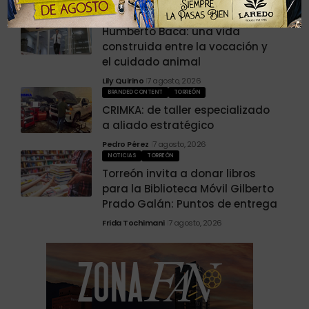
COLABORADORES
SALTILLO
Humberto Baca: una vida
construida entre la vocación y
el cuidado animal
Lily Quirino
7 agosto, 2026
BRANDED CONTENT
TORREÓN
CRIMKA: de taller especializado
a aliado estratégico
Pedro Pérez
7 agosto, 2026
NOTICIAS
TORREÓN
Torreón invita a donar libros
para la Biblioteca Móvil Gilberto
Prado Galán: Puntos de entrega
Frida Tochimani
7 agosto, 2026