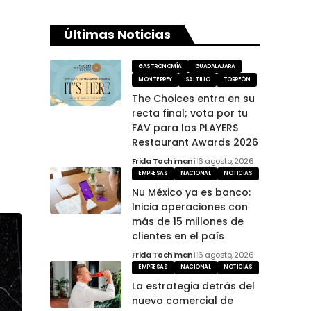
Últimas Noticias
GASTRONOMÍA
GUADALAJARA
MONTERREY
SALTILLO
TORREÓN
The Choices entra en su
recta final; vota por tu
FAV para los PLAYERS
Restaurant Awards 2026
Frida Tochimani
6 agosto, 2026
EMPRESAS
NACIONAL
NOTICIAS
Nu México ya es banco:
Inicia operaciones con
más de 15 millones de
clientes en el país
Frida Tochimani
6 agosto, 2026
EMPRESAS
NACIONAL
NOTICIAS
La estrategia detrás del
nuevo comercial de