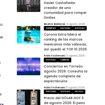
Xavier Castañeda:
creador de una
comunidad para romper
límites
o.
Beatriz Balderas
3 agosto, 2026
EMPRESAS
NACIONAL
NOTICIAS
Corona Extra lidera el
ue
ranking de las marcas
mexicanas más valiosas;
así quedó el TOP 10 2026
Frida Tochimani
3 agosto, 2026
NOTICIAS
TORREÓN
s
Conciertos en Torreón
agosto 2026: Consulta la
s
agenda completa de
espectáculos
Frida Tochimani
5 agosto, 2026
NACIONAL
NOTICIAS
SALTILLO
s
Precio del DÓLAR HOY 3
de agosto 2026: El peso