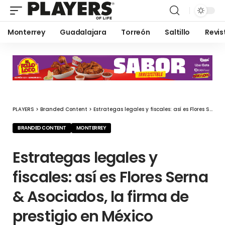
Monterrey
Guadalajara
Torreón
Saltillo
Revis
PLAYERS
>
Branded Content
>
Estrategas legales y fiscales: así es Flores Serna & Asociados, la firma de prestigio en México
BRANDED CONTENT
MONTERREY
Estrategas legales y
fiscales: así es Flores Serna
& Asociados, la firma de
prestigio en México