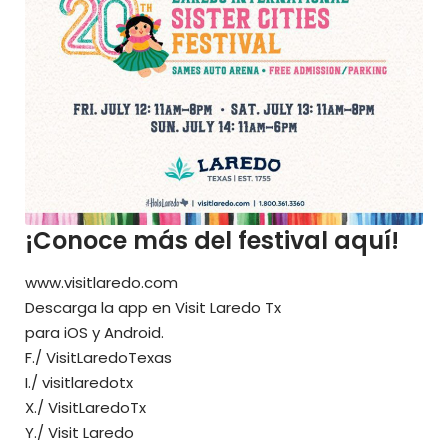
¡Conoce más del festival aquí!
www.visitlaredo.com
Descarga la app en Visit Laredo Tx
para
iOS
y
Android.
F./
VisitLaredoTexas
I./
visitlaredotx
X./
VisitLaredoTx
Y./
Visit Laredo