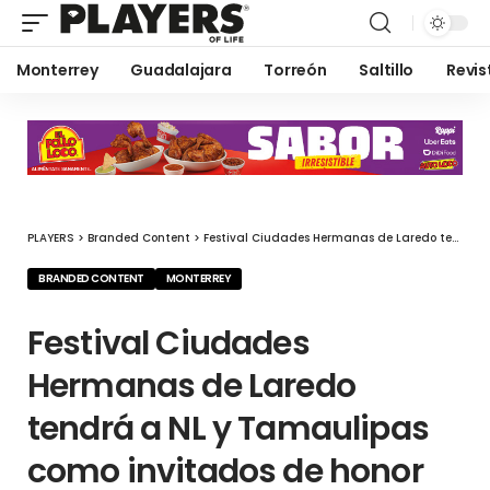
Monterrey
Guadalajara
Torreón
Saltillo
Revis
PLAYERS
>
Branded Content
>
Festival Ciudades Hermanas de Laredo tendrá a NL y Tamaulipas como invitados de honor
BRANDED CONTENT
MONTERREY
Festival Ciudades
Hermanas de Laredo
tendrá a NL y Tamaulipas
como invitados de honor