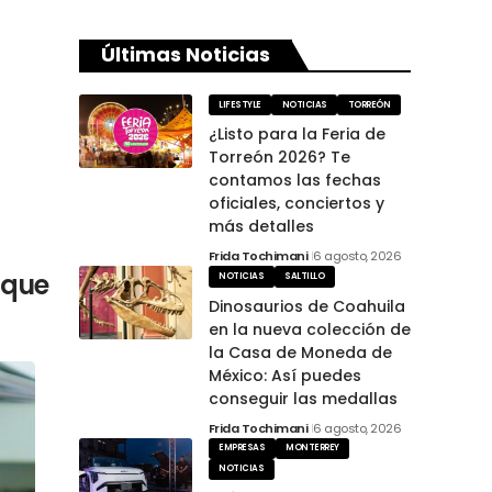
Últimas Noticias
LIFESTYLE
NOTICIAS
TORREÓN
¿Listo para la Feria de
Torreón 2026? Te
contamos las fechas
oficiales, conciertos y
más detalles
Frida Tochimani
6 agosto, 2026
 que
NOTICIAS
SALTILLO
Dinosaurios de Coahuila
en la nueva colección de
la Casa de Moneda de
México: Así puedes
conseguir las medallas
Frida Tochimani
6 agosto, 2026
EMPRESAS
MONTERREY
NOTICIAS