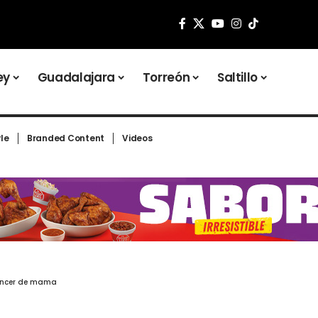
ey
Guadalajara
Torreón
Saltillo
yle
Branded Content
Videos
 cáncer de mama