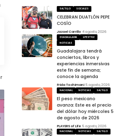
s
SALTILLO
SOCIALES
CELEBRAN DUATLÓN PEPE
COSÍO
Jazael Carrillo
4 agosto, 2026
GUADALAJARA
LIFESTYLE
NOTICIAS
Guadalajara tendrá
conciertos, libros y
experiencias inmersivas
este fin de semana;
conoce la agenda
r
Frida Tochimani
5 agosto, 2026
NACIONAL
NOTICIAS
SALTILLO
El peso mexicano
avanza: Este es el precio
del dólar hoy miércoles 5
de agosto de 2026
PLAYERS of Life
5 agosto, 2026
NACIONAL
NOTICIAS
SALTILLO