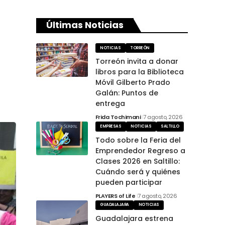
Últimas Noticias
NOTICIAS
TORREÓN
Torreón invita a donar
libros para la Biblioteca
Móvil Gilberto Prado
Galán: Puntos de
entrega
Frida Tochimani
7 agosto, 2026
EMPRESAS
NOTICIAS
SALTILLO
Todo sobre la Feria del
Emprendedor Regreso a
Clases 2026 en Saltillo:
Cuándo será y quiénes
pueden participar
PLAYERS of Life
7 agosto, 2026
GUADALAJARA
NOTICIAS
Guadalajara estrena