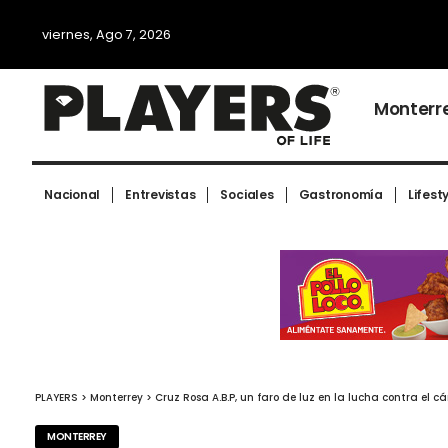
viernes, Ago 7, 2026
Monterr
Nacional
Entrevistas
Sociales
Gastronomía
Lifest
PLAYERS
>
Monterrey
>
Cruz Rosa A.B.P, un faro de luz en la lucha contra el
MONTERREY