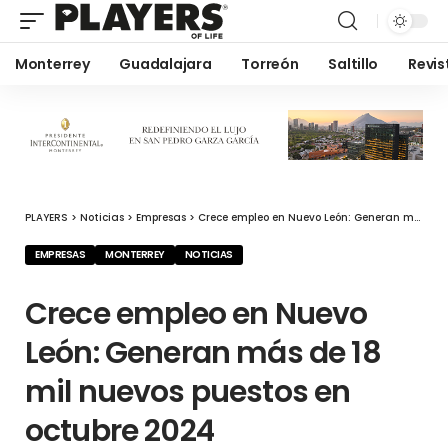
Monterrey
Guadalajara
Torreón
Saltillo
Revis
PLAYERS
>
Noticias
>
Empresas
>
Crece empleo en Nuevo León: Generan más de 18 mil nuevos puestos en octubre 2024
EMPRESAS
MONTERREY
NOTICIAS
Crece empleo en Nuevo
León: Generan más de 18
mil nuevos puestos en
octubre 2024