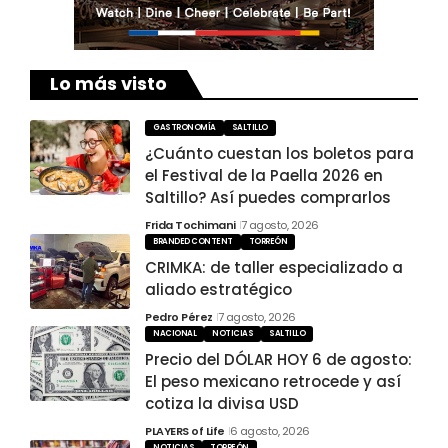
Lo más visto
GASTRONOMÍA
SALTILLO
¿Cuánto cuestan los boletos para
el Festival de la Paella 2026 en
Saltillo? Así puedes comprarlos
Frida Tochimani
7 agosto, 2026
BRANDED CONTENT
TORREÓN
CRIMKA: de taller especializado a
aliado estratégico
Pedro Pérez
7 agosto, 2026
NACIONAL
NOTICIAS
SALTILLO
Precio del DÓLAR HOY 6 de agosto:
El peso mexicano retrocede y así
cotiza la divisa USD
PLAYERS of Life
6 agosto, 2026
NOTICIAS
TORREÓN