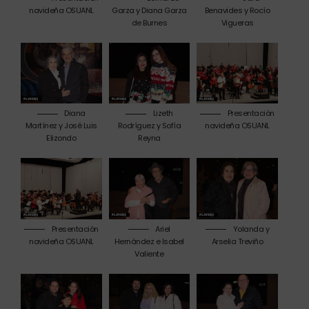
navideña OSUANL
Garza y Diana Garza
Benavides y Rocío
de Burnes
Vigueras
Diana
Lizeth
Presentación
Martínez y José Luis
Rodríguez y Sofía
navideña OSUANL
Elizondo
Reyna
Presentación
Ariel
Yolanda y
navideña OSUANL
Hernández e Isabel
Arselia Treviño
Valiente