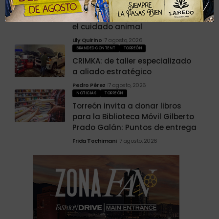
Humberto Baca: una vida
construida entre la vocación y
el cuidado animal
Lily Quirino
7 agosto, 2026
BRANDED CONTENT
TORREÓN
CRIMKA: de taller especializado
a aliado estratégico
Pedro Pérez
7 agosto, 2026
NOTICIAS
TORREÓN
Torreón invita a donar libros
para la Biblioteca Móvil Gilberto
Prado Galán: Puntos de entrega
Frida Tochimani
7 agosto, 2026