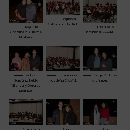
Orquesta
Sinfónica de la UANL
Deyanira
Presentación
González y Guillermo
navideña OSUANL
Martínez
Melissa
Presentación
Diego Vadero y
González, Nelda
navideña OSUANL
Ana Yepes
Villarreal y Eduardo
Martínez
Presentación
Bernardo
Sara