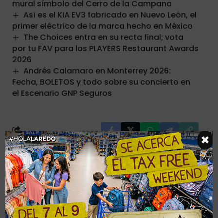
mural símbolo del Cerro de la Campana
Así es el KIA EV3 fabricado en Nuevo León, el
primer eléctrico de la marca hecho en México
The Choices entra en su recta final; vota
por tu FAV para los PLAYERS Restaurant Awards
2026
Andrés Calamaro en Monterrey 2026:
Fecha, BOLETOS y todo sobre su concierto en
el Escenario GNP Seguros
×
Últimas Noticias
COLABORADORES
SALTILLO