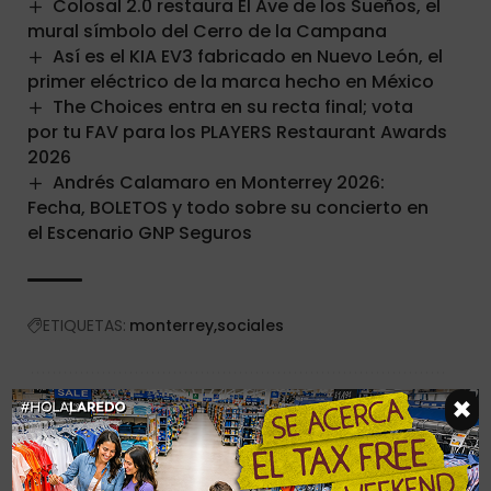
Colosal 2.0 restaura El Ave de los Sueños, el
mural símbolo del Cerro de la Campana
Así es el KIA EV3 fabricado en Nuevo León, el
primer eléctrico de la marca hecho en México
The Choices entra en su recta final; vota
por tu FAV para los PLAYERS Restaurant Awards
2026
Andrés Calamaro en Monterrey 2026:
Fecha, BOLETOS y todo sobre su concierto en
el Escenario GNP Seguros
ETIQUETAS:
monterrey
sociales
×