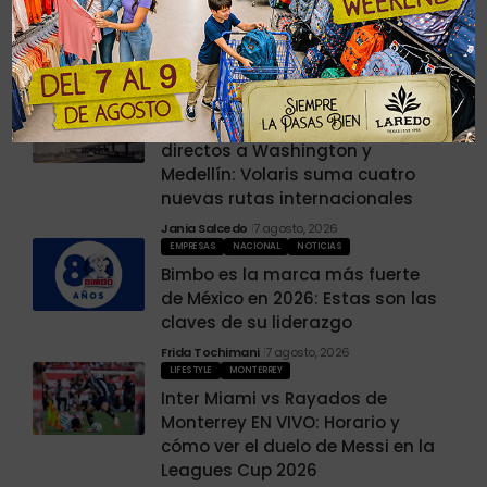
Últimas Noticias
GUADALAJARA
NOTICIAS
Guadalajara estrena vuelos
directos a Washington y
Medellín: Volaris suma cuatro
nuevas rutas internacionales
Jania Salcedo
7 agosto, 2026
EMPRESAS
NACIONAL
NOTICIAS
Bimbo es la marca más fuerte
de México en 2026: Estas son las
claves de su liderazgo
Frida Tochimani
7 agosto, 2026
LIFESTYLE
MONTERREY
Inter Miami vs Rayados de
Monterrey EN VIVO: Horario y
cómo ver el duelo de Messi en la
Leagues Cup 2026