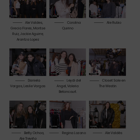
Ale Valdes,
Carolina
Ale Rubio
Grecia Flores, Montse
Quirino
Ruiz, Jackie Aguirre,
Arantza Lopez
Daniela
Leydi del
Closet Sale en
Vargas, Leslie Vargas
Angel, Valeria
The Westin
Betancourt.
Betty Ochoa,
Regina Lozano
Ale Valdés
Ale Treviño