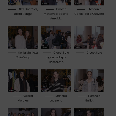
Abril González,
Ximena
Stephanie
Lupita Rangel
Monsivais, Valeria
Garcia, Sofia Guevara
Anzaldo.
Sonia Murrieta,
Closet Sale
Closet Sale
Corin Vega
organizado por
Descorche
Valeria
Mariana
Florencia
Morales
Loperena
Guillot